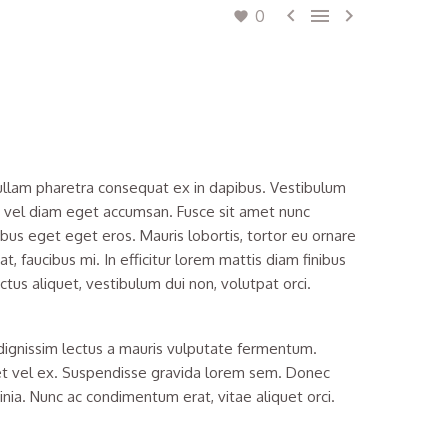



0
Nullam pharetra consequat ex in dapibus. Vestibulum
um vel diam eget accumsan. Fusce sit amet nunc
nibus eget eget eros. Mauris lobortis, tortor eu ornare
t, faucibus mi. In efficitur lorem mattis diam finibus
ectus aliquet, vestibulum dui non, volutpat orci.
s dignissim lectus a mauris vulputate fermentum.
met vel ex. Suspendisse gravida lorem sem. Donec
nia. Nunc ac condimentum erat, vitae aliquet orci.