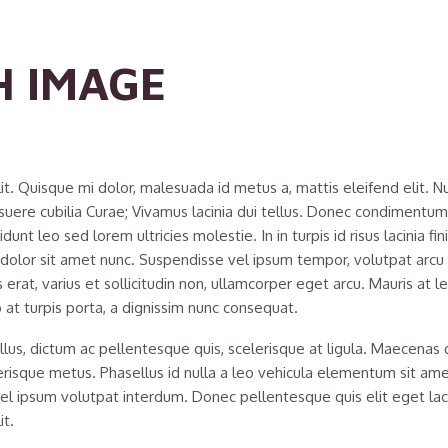
H IMAGE
it. Quisque mi dolor, malesuada id metus a, mattis eleifend elit. 
 posuere cubilia Curae; Vivamus lacinia dui tellus. Donec condiment
t leo sed lorem ultricies molestie. In in turpis id risus lacinia fi
it dolor sit amet nunc. Suspendisse vel ipsum tempor, volutpat arcu a
 erat, varius et sollicitudin non, ullamcorper eget arcu. Mauris at l
 at turpis porta, a dignissim nunc consequat.
tellus, dictum ac pellentesque quis, scelerisque at ligula. Maecena
lerisque metus. Phasellus id nulla a leo vehicula elementum sit a
vel ipsum volutpat interdum. Donec pellentesque quis elit eget laci
it.